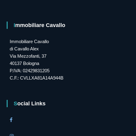
p
e
g
n
Immobiliare Cavallo
o
,
i
Immobiliare Cavallo
l
t
di Cavallo Alex
u
Via Mezzofanti, 37
o
40137 Bologna
G
u
P.IVA: 02429831205
a
C.F.: CVLLXA81A14A944B
d
a
g
n
o
Social Links