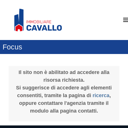
S
a
I
I
l
l
m
t
t
m
u
a
o
o
a
I
b
l
m
i
c
m
Focus
l
o
o
b
n
i
i
t
a
l
e
r
e
Il sito non è abilitato ad accedere alla
n
,
e
risorsa richiesta.
u
i
C
l
t
Si suggerisce di accedere agli elementi
a
n
o
consentiti, tramite la pagina di
ricerca
,
o
v
s
oppure contattare l'agenzia tramite il
a
t
modulo alla pagina contatti.
l
r
o
l
I
o
m