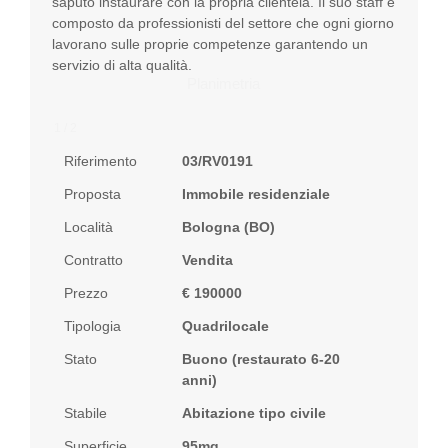
saputo instaurare con la propria clientela. Il suo staff è
composto da professionisti del settore che ogni giorno
lavorano sulle proprie competenze garantendo un
servizio di alta qualità.
Planimetria
1 / 2
Riferimento
03/RV0191
Proposta
Immobile residenziale
Località
Bologna (BO)
Contratto
Vendita
Prezzo
€ 190000
Tipologia
Quadrilocale
Stato
Buono (restaurato 6-20
anni)
Stabile
Abitazione tipo civile
Superficie
95mq