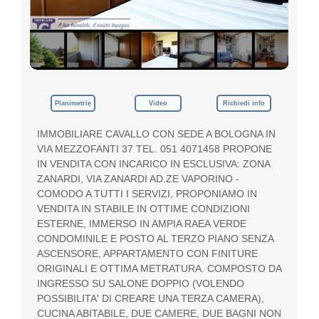
p
e
g
n
o
,
i
l
Planimetrie
Video
Richiedi info
t
u
IMMOBILIARE CAVALLO CON SEDE A BOLOGNA IN
o
VIA MEZZOFANTI 37 TEL. 051 4071458 PROPONE
G
u
IN VENDITA CON INCARICO IN ESCLUSIVA: ZONA
a
ZANARDI, VIA ZANARDI AD.ZE VAPORINO -
d
COMODO A TUTTI I SERVIZI, PROPONIAMO IN
a
VENDITA IN STABILE IN OTTIME CONDIZIONI
g
ESTERNE, IMMERSO IN AMPIA RAEA VERDE
n
CONDOMINILE E POSTO AL TERZO PIANO SENZA
o
ASCENSORE, APPARTAMENTO CON FINITURE
ORIGINALI E OTTIMA METRATURA. COMPOSTO DA
INGRESSO SU SALONE DOPPIO (VOLENDO
POSSIBILITA' DI CREARE UNA TERZA CAMERA),
CUCINA ABITABILE, DUE CAMERE, DUE BAGNI NON