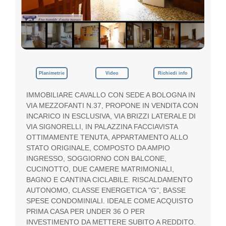
p
e
g
n
o
,
i
l
Planimetrie
Video
Richiedi info
t
u
IMMOBILIARE CAVALLO CON SEDE A BOLOGNA IN
o
VIA MEZZOFANTI N.37, PROPONE IN VENDITA CON
G
u
INCARICO IN ESCLUSIVA, VIA BRIZZI LATERALE DI
a
VIA SIGNORELLI, IN PALAZZINA FACCIAVISTA
d
OTTIMAMENTE TENUTA, APPARTAMENTO ALLO
a
STATO ORIGINALE, COMPOSTO DA AMPIO
g
INGRESSO, SOGGIORNO CON BALCONE,
n
CUCINOTTO, DUE CAMERE MATRIMONIALI,
o
BAGNO E CANTINA CICLABILE. RISCALDAMENTO
AUTONOMO, CLASSE ENERGETICA "G", BASSE
SPESE CONDOMINIALI. IDEALE COME ACQUISTO
PRIMA CASA PER UNDER 36 O PER
INVESTIMENTO DA METTERE SUBITO A REDDITO.