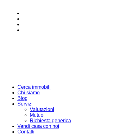
Salta
al
Facebook
contenuto
Instagram
Linkedin
Youtube
Immobiliare
Il
Cavallo
tuo
Cerca immobili
Immobile,
Chi siamo
il
Blog
nostro
Servizi
Impegno,
Valutazioni
il
Mutuo
tuo
Richiesta generica
Guadagno
Vendi casa con noi
Contatti