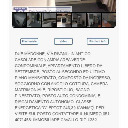
p
e
g
n
o
,
i
l
Planimetrie
Video
Richiedi info
t
u
DUE MADONNE, VIA RIVANI - IN ANTICO
o
CASOLARE CON AMPIA AREA VERDE
G
u
CONDOMINIALE, APPARTAMENTO LIBERO DA
a
SETTEMBRE, POSTO AL SECONDO ED ULTIMO
d
PIANO MANSARDATO, COMPOSTO DA INGRESSO,
a
SOGGIORNO CON ANGOLO COTTURA, CAMERA
g
MATRIMONIALE, RIPOSTIGLIO, BAGNO
n
FINESTRATO, POSTO AUTO CONDOMINIALE,
o
RISCALDAMENTO AUTONOMO. CLASSE
ENERGETICA “G” EPTOT 246,39 KWH/MQ. PER
VISITE SUL POSTO CONTATTARE IL NUMERO 051-
4071458. IMMOBILIARE CAVALLO RIF. L282