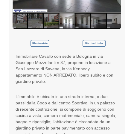
p
e
g
n
o
,
i
l
Planimetrie
Richiedi info
t
u
Immobiliare Cavallo con sede a Bologna in via
o
Giuseppe Mezzofanti n.37, propone in locazione a
G
u
San Lazzaro di Savena, in via Kennedy,
a
appartamento NON ARREDATO, libero subito e con
d
giardino privato.
a
g
n
L’immobile è ubicato in una strada interna, a due
o
passi dalla Coop e dal centro Sportivo, in un palazzo
di recente costruzione; si compone di soggiorno con
cucina a vista, camera matrimoniale, camera singola,
bagno e ripostiglio; l’abitazione è circondata da un
giardino privato in parte pavimentato con accesso