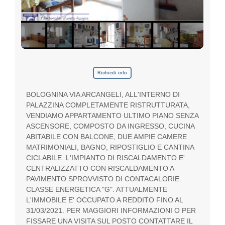
p
e
g
n
o
,
i
l
Richiedi info
t
u
BOLOGNINA VIA ARCANGELI, ALL'INTERNO DI
o
PALAZZINA COMPLETAMENTE RISTRUTTURATA,
G
u
VENDIAMO APPARTAMENTO ULTIMO PIANO SENZA
a
ASCENSORE, COMPOSTO DA INGRESSO, CUCINA
d
ABITABILE CON BALCONE, DUE AMPIE CAMERE
a
MATRIMONIALI, BAGNO, RIPOSTIGLIO E CANTINA
g
CICLABILE. L'IMPIANTO DI RISCALDAMENTO E'
n
CENTRALIZZATTO CON RISCALDAMENTO A
o
PAVIMENTO SPROVVISTO DI CONTACALORIE.
CLASSE ENERGETICA "G". ATTUALMENTE
L'IMMOBILE E' OCCUPATO A REDDITO FINO AL
31/03/2021. PER MAGGIORI INFORMAZIONI O PER
FISSARE UNA VISITA SUL POSTO CONTATTARE IL