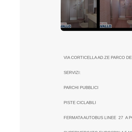
n
o
VIA CORTICELLA AD.ZE PARCO DEI
SERVIZI:
PARCHI PUBBLICI
PISTE CICLABILI
FERMATA AUTOBUS LINEE 27 A P