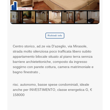
p
e
g
n
o
,
i
l
Richiedi info
t
u
Centro storico, ad.ze via D'azeglio, via Mirasole,
o
strada molto silenziosa poco trafficata libero subito
G
u
appartamento bilocale situato al piano terra sennza
a
barriere archietettoniche, composto da ingresso
d
soggirno con parete cottura, camera matrimoniale e
a
bagno finestrato ,
g
n
o
risc. autonomo, basse spese condominiali, ideale
anche per INVESTIMENTO, classe energetica G, €
158000