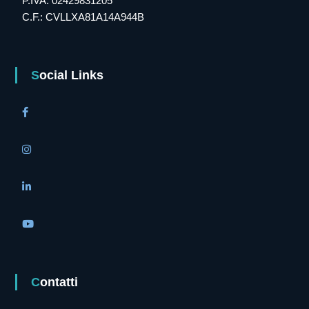
P.IVA: 02429831205
C.F.: CVLLXA81A14A944B
Social Links
Contatti