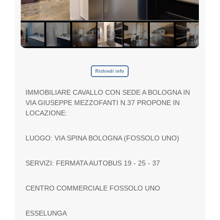
p
e
g
n
o
,
i
l
Richiedi info
t
u
IMMOBILIARE CAVALLO CON SEDE A BOLOGNA IN
o
VIA GIUSEPPE MEZZOFANTI N.37 PROPONE IN
G
u
LOCAZIONE:
a
d
LUOGO: VIA SPINA BOLOGNA (FOSSOLO UNO)
a
g
n
SERVIZI: FERMATA AUTOBUS 19 - 25 - 37
o
CENTRO COMMERCIALE FOSSOLO UNO
ESSELUNGA