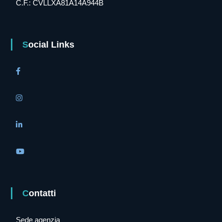
C.F.: CVLLXA81A14A944B
Social Links
Contatti
Sede agenzia