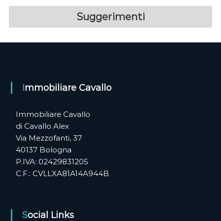
a
p
Suggerimenti
e
v
g
n
o
i
,
i
g
l
t
Immobiliare Cavallo
u
a
o
G
z
u
Immobiliare Cavallo
a
di Cavallo Alex
d
i
Via Mezzofanti, 37
a
g
40137 Bologna
o
n
P.IVA: 02429831205
o
C.F.: CVLLXA81A14A944B
n
e
Social Links