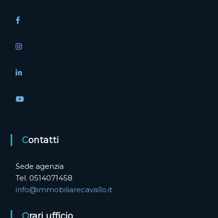
a
r
t
i
c
o
l
Contatti
i
Sede agenzia
Tel. 0514071458
info@immobiliarecavallo.it
Orari ufficio